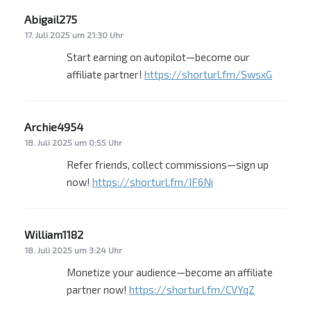
Abigail275
sagt:
17. Juli 2025 um 21:30 Uhr
Start earning on autopilot—become our
affiliate partner!
https://shorturl.fm/SwsxG
Archie4954
sagt:
18. Juli 2025 um 0:55 Uhr
Refer friends, collect commissions—sign up
now!
https://shorturl.fm/IF6Ni
William1182
sagt:
18. Juli 2025 um 3:24 Uhr
Monetize your audience—become an affiliate
partner now!
https://shorturl.fm/CVYqZ