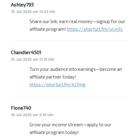
Ashley793
sagt:
15. Juli 2025 um 14:53 Uhr
Share our link, earn real money—signup for our
affiliate program!
https://shorturl.fm/vLm1L
Chandler4501
sagt:
15. Juli 2025 um 17:19 Uhr
Turn your audience into earnings—become an
affiliate partner today!
https://shorturl.fm/kJ7mg
Fiona740
sagt:
16. Juli 2025 um 3:35 Uhr
Grow your income stream—apply to our
affiliate program today!