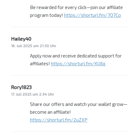
Be rewarded for every click—join our affiliate
program today!
https://shorturl.fm/7O7Co
Hailey40
sagt:
16. Juli 2025 um 21:30 Uhr
Apply now and receive dedicated support for
affiliates!
https://shorturl.fm/KUIlq
Rory1823
sagt:
17. Juli 2025 um 2:34 Uhr
Share our offers and watch your wallet grow—
become an affiliate!
https://shorturl.fm/2uZXP