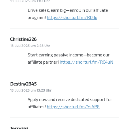
13. Juli 2025 um 1:02 Uhr
Drive sales, earn big—enroll in our affiliate
program!
https://shorturl.fm/RDiJp
Christine226
sagt:
13. Juli 2025 um 2:23 Uhr
Start earning passive income—become our
affiliate partner!
https://shorturl.fm/RC4uN
Destiny2845
sagt:
13. Juli 2025 um 13:23 Uhr
Apply now and receive dedicated support for
affiliates!
https://shorturl.fm/YsAP8
Terry363
sagt: