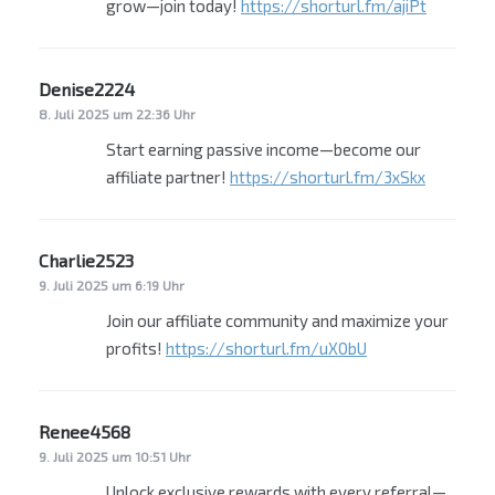
grow—join today!
https://shorturl.fm/ajiPt
Denise2224
sagt:
8. Juli 2025 um 22:36 Uhr
Start earning passive income—become our
affiliate partner!
https://shorturl.fm/3xSkx
Charlie2523
sagt:
9. Juli 2025 um 6:19 Uhr
Join our affiliate community and maximize your
profits!
https://shorturl.fm/uX0bU
Renee4568
sagt:
9. Juli 2025 um 10:51 Uhr
Unlock exclusive rewards with every referral—