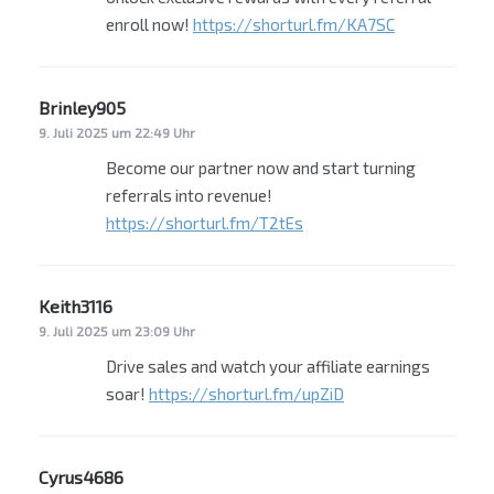
enroll now!
https://shorturl.fm/KA7SC
Brinley905
sagt:
9. Juli 2025 um 22:49 Uhr
Become our partner now and start turning
referrals into revenue!
https://shorturl.fm/T2tEs
Keith3116
sagt:
9. Juli 2025 um 23:09 Uhr
Drive sales and watch your affiliate earnings
soar!
https://shorturl.fm/upZiD
Cyrus4686
sagt: