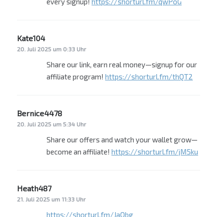
every signup!
https://shorturl.fm/qwPoG
Kate104
sagt:
20. Juli 2025 um 0:33 Uhr
Share our link, earn real money—signup for our
affiliate program!
https://shorturl.fm/thQT2
Bernice4478
sagt:
20. Juli 2025 um 5:34 Uhr
Share our offers and watch your wallet grow—
become an affiliate!
https://shorturl.fm/jM5ku
Heath487
sagt:
21. Juli 2025 um 11:33 Uhr
https://shorturl.fm/JaQbg