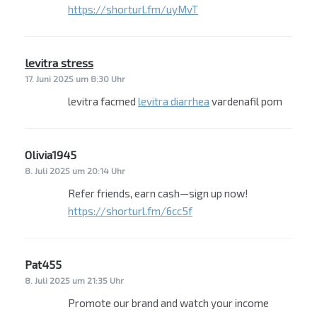
https://shorturl.fm/uyMvT
levitra stress
sagt:
17. Juni 2025 um 8:30 Uhr
levitra facmed
levitra diarrhea
vardenafil pom
Olivia1945
sagt:
8. Juli 2025 um 20:14 Uhr
Refer friends, earn cash—sign up now!
https://shorturl.fm/6cc5f
Pat455
sagt:
8. Juli 2025 um 21:35 Uhr
Promote our brand and watch your income