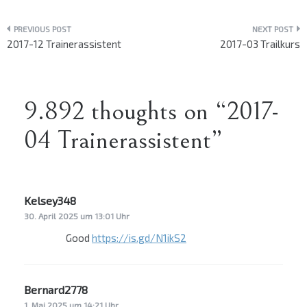
Beitragsnavigation
2017-12 Trainerassistent
2017-03 Trailkurs
9.892 thoughts on “
2017-
04 Trainerassistent
”
Kelsey348
sagt:
30. April 2025 um 13:01 Uhr
Good
https://is.gd/N1ikS2
Bernard2778
sagt:
1. Mai 2025 um 14:21 Uhr