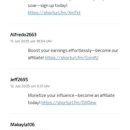
soar—sign up today!
https://shorturl.fm/XmTkt
Alfredo2663
sagt:
11. Juli 2025 um 18:54 Uhr
Boost your earnings effortlessly—become our
affiliate!
https://shorturl.fm/GvmfU
Jeff2695
sagt:
12. Juli 2025 um 5:31 Uhr
Monetize your influence—become an affiliate
today!
https://shorturl.fm/OXQew
Makayla106
sagt: