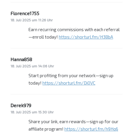
Florence1755
sagt:
18. Juli 2025 um 11:26 Uhr
Earn recurring commissions with each referral
—enroll today!
https://shorturl.fm/H38bA
Hanna858
sagt:
18. Juli 2025 um 14:06 Uhr
Start profiting from your network—sign up
today!
https://shorturl.fm/Di0VC
Derek979
sagt:
18. Juli 2025 um 15:30 Uhr
Share your link, earn rewards—sign up for our
affiliate program!
https://shorturl.fm/h9Hq6