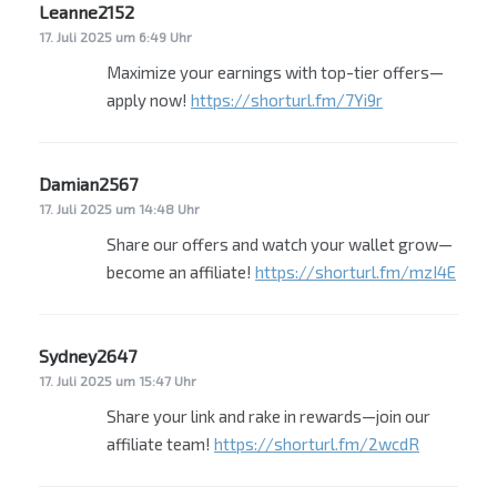
Leanne2152
sagt:
17. Juli 2025 um 6:49 Uhr
Maximize your earnings with top-tier offers—
apply now!
https://shorturl.fm/7Yi9r
Damian2567
sagt:
17. Juli 2025 um 14:48 Uhr
Share our offers and watch your wallet grow—
become an affiliate!
https://shorturl.fm/mzI4E
Sydney2647
sagt:
17. Juli 2025 um 15:47 Uhr
Share your link and rake in rewards—join our
affiliate team!
https://shorturl.fm/2wcdR