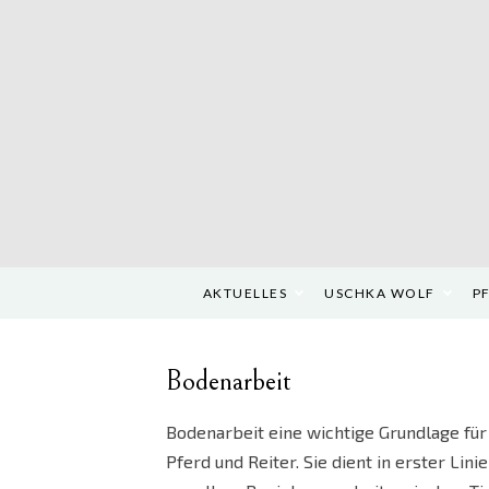
Skip
to
content
AKTUELLES
USCHKA WOLF
P
Bodenarbeit
Bodenarbeit eine wichtige Grundlage fü
Pferd und Reiter. Sie dient in erster Lin