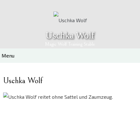
Skip
to
content
Uschka Wolf
Magic Wolf Training Stable
Menu
Uschka Wolf