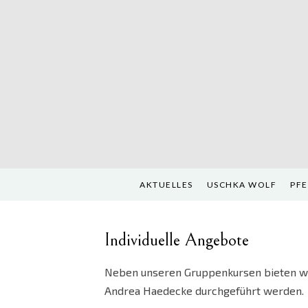
Skip
to
content
AKTUELLES
USCHKA WOLF
PF
Individuelle Angebote
Neben unseren Gruppenkursen bieten wir
Andrea Haedecke durchgeführt werden.