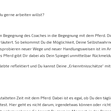
u gerne arbeiten willst?
 in Begegnung des Coaches in die Begegnung mit dem Pferd. D
läutert. So bekommst Du die Möglichkeit, Deine Selbstwahrne
usprobieren neuer Wege und neuer Handlungsweisen ist im A
as Pferd gibt Dir dabei als Dein Spiegel unmittelbar Rückmeld
ebte reflektiert und Du kannst Deine „Erkenntnisschätze“ mi
talteten Zeit mit dem Pferd. Dabei ist es egal, ob Du den tä
ttest. Hier geht es nicht darum, irgendetwas können oder ric